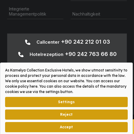
Integrierte
Nachhaltigkeit
Managementpolitik
+90 242 212 01 03
Callcenter
+90 242 763 66 80
Hotelrezeption
+90 242
Informationen zur Barrierefreiheit
763 66 80
Sosyal Platformlar Aydınlatma Metni
Kamelya Collection © 2026
BITTE UNSERE
graphx.agency
NEUE APP HERUNTERLADEN!