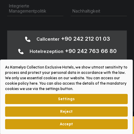
Integrierte
Nachhaltigkeit
Managementpolitik
+90 242 212 01 03
Callcenter
+90 242 763 66 80
Hotelrezeption
+90 242
Informationen zur Barrierefreiheit
763 66 80
Sosyal Platformlar Aydınlatma Metni
Kamelya Collection © 2026
BITTE UNSERE
graphx.agency
NEUE APP HERUNTERLADEN!