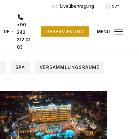
Liveübertragung
27°
+90
DE
MENU
RESERVIERUNG
242
212 01
03
D
SPA
VERSAMMLUNGSRÄUME
LIVE-ÜB