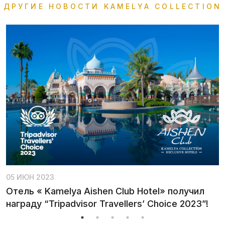
ДРУГИЕ НОВОСТИ KAMELYA COLLECTION
05 ИЮН 2023
0
Отель « Kamelya Aishen Club Hotel» получил
Н
награду “Tripadvisor Travellers’ Choice 2023”!
K