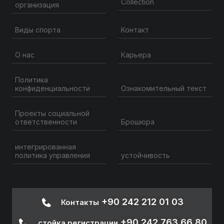
Collection
организация
Контакт
Виды спорта
О нас
Карьера
Политика
конфиденциальности
Ознакомительный текст
Проекты социальной
ответственности
Брошюра
интегрированная
политика управления
устойчивость
+90 242 212 01 03
Контакты
+90 242 763 66 80
стойка регистрации