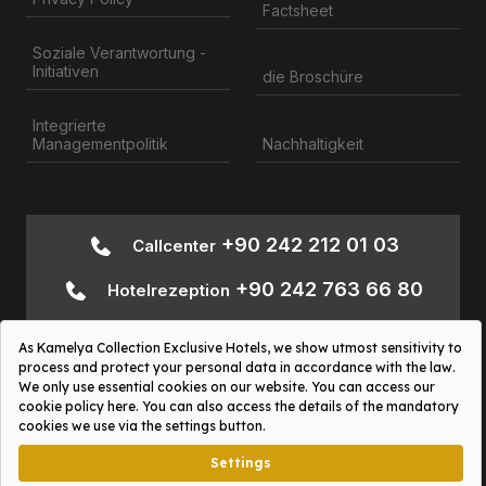
Factsheet
Soziale Verantwortung -
Initiativen
die Broschüre
Integrierte
Nachhaltigkeit
Managementpolitik
+90 242 212 01 03
Callcenter
+90 242 763 66 80
Hotelrezeption
+90 242
Informationen zur Barrierefreiheit
763 66 80
Sosyal Platformlar Aydınlatma Metni