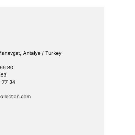
 Manavgat, Antalya / Turkey
 66 80
 83
2 77 34
ollection.com