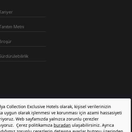
Kariyer
Tanıtım Metni
Broşür
Sürdürülebilirlik
atformlar Aydınlatma Metni