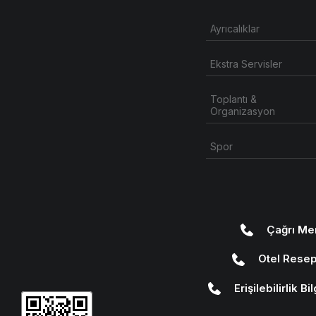
Ayrıcalıklar
Ekstra Servisler
Toplantı &
Organizasyon
Spor
Çağrı Me
Otel Rese
Erişilebilirlik B