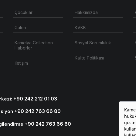
Çocuklar
Hakkımızda
Galeri
KVKK
Kamelya Collection
Sosyal Sorumluluk
Haberler
Kalite Politikası
İletişim
+90 242 212 01 03
rkezi:
+90 242 763 66 80
psiyon
+90 242 763 66 80
ilgilendirme
Sosyal Pl